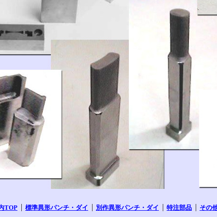
内TOP
標準異形パンチ・ダイ
別作異形パンチ・ダイ
特注部品
その他